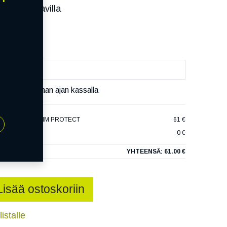
ssa):
Saatavilla
äivää
äset varaamaan ajan kassalla
TRACT TE301 RIM PROTECT
61 €
0 €
YHTEENSÄ:
61.00 €
Lisää ostoskoriin
istalle