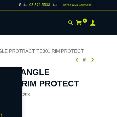
Soita
03 371 5533
tai
Varaa aika verk​​​​ossa
0
 24H
AJANKOHTAISTA
YHTEYSTIEDOT
NGLE PROTRACT TE301 RIM PROTECT
1H TRIANGLE
E301 RIM PROTECT
tekoodi:
234298
n