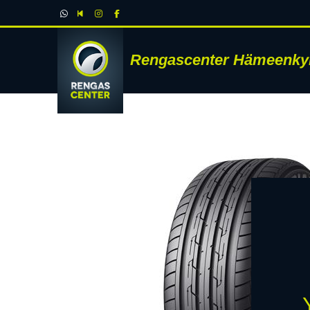
Rengascenter Hämeenky
RENK