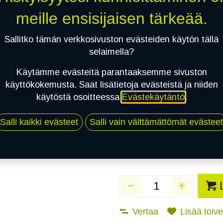
Toimittajilla (Varasto
meille ensisijaisen tärkeää.
Toimitusaika:
3 arkip
Sallitko tämän verkkosivuston evästeiden käytön tällä
Asennuspalvelu
selaimella?
Käytämme evästeitä parantaaksemme sivuston
käyttökokemusta. Saat lisätietoja evästeistä ja niiden
Mikäli valitset asennuksen, pä
käytöstä osoitteessa
Evästekäytäntö
.
1
X 175/60R15 81H TRIANGLE PRO
Salli kaikki evästeet
Salli vain välttämättömät evästeet
EI ASENNUSTA
Vertaa
Lisää toivel