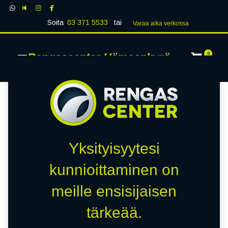
Soita
03 371 5533
tai
Varaa aika verk​​​​ossa
Rengascenter Hämeenkyrö
0
Yksityisyytesi
kunnioittaminen on
meille ensisijaisen
tärkeää.