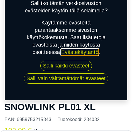
Sallitko tämän verkkosivuston
evästeiden käytön tällä selaimella?
Käytämme evästeitä
parantaaksemme sivuston
käyttökokemusta. Saat lisätietoja
evästeistä ja niiden käytöstä
osoitteessa
Evästekäytäntö
.
Kauppa
Salli kaikki evästeet
215/55R18 99R TRIANGLE SNOWLINK PL01 XL
Salli vain välttämättömät evästeet
215/55R18 99R TRIANGLE
SNOWLINK PL01 XL
EAN:
6959753215343
Tuotekoodi:
234032
102,00
€
/ kpl