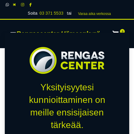
Soita
03 371 5533
tai
Varaa aika verk​​​​ossa
Rengascenter Hämeenkyrö
0
Yksityisyytesi
kunnioittaminen on
meille ensisijaisen
tärkeää.