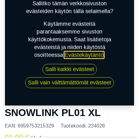
Sallitko tämän verkkosivuston
evästeiden käytön tällä selaimella?
Käytämme evästeitä
parantaaksemme sivuston
käyttökokemusta. Saat lisätietoja
evästeistä ja niiden käytöstä
osoitteessa
Evästekäytäntö
.
Kauppa
Salli kaikki evästeet
215/50R17 95R TRIANGLE SNOWLINK PL01 XL
Salli vain välttämättömät evästeet
215/50R17 95R TRIANGLE
SNOWLINK PL01 XL
EAN:
6959753215329
Tuotekoodi:
234028
91,00
€
/ kpl