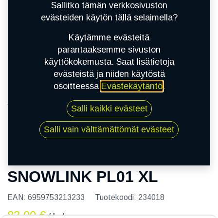
Sallitko tämän verkkosivuston
evästeiden käytön tällä selaimella?
Käytämme evästeitä
parantaaksemme sivuston
käyttökokemusta. Saat lisätietoja
evästeistä ja niiden käytöstä
osoitteessa
Evästekäytäntö
.
Kauppa
Salli kaikki evästeet
205/60R15 95R TRIANGLE SNOWLINK PL01 XL
Salli vain välttämättömät evästeet
205/60R15 95R TRIANGLE
SNOWLINK PL01 XL
EAN:
6959753213233
Tuotekoodi:
234018
83,00
€
/ kpl