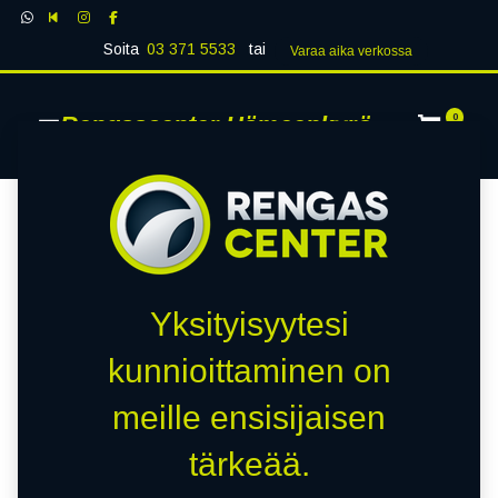
Soita
03 371 5533
tai
Varaa aika verk​​​​ossa
Rengascenter Hämeenkyrö
0
Yksityisyytesi
kunnioittaminen on
meille ensisijaisen
tärkeää.