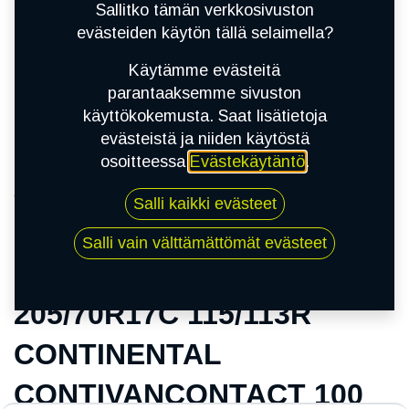
Sallitko tämän verkkosivuston
evästeiden käytön tällä selaimella?
Käytämme evästeitä
parantaaksemme sivuston
käyttökokemusta. Saat lisätietoja
evästeistä ja niiden käytöstä
osoitteessa
Evästekäytäntö
.
Kauppa
Salli kaikki evästeet
205/70R17C 115/113R CONTINENTAL
CONTIVANCONTACT 100
Salli vain välttämättömät evästeet
205/70R17C 115/113R
CONTINENTAL
CONTIVANCONTACT 100