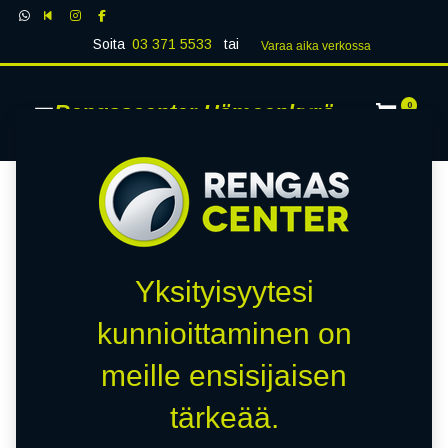
Soita
03 371 5533
tai
Varaa aika verk​​​​ossa
Rengascenter Hämeenkyrö
0
Yksityisyytesi
kunnioittaminen on
meille ensisijaisen
tärkeää.