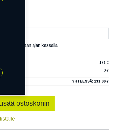
äivää
äset varaamaan ajan kassalla
 NORTH 4 XL
131 €
0 €
YHTEENSÄ:
131.00 €
Lisää ostoskoriin
istalle