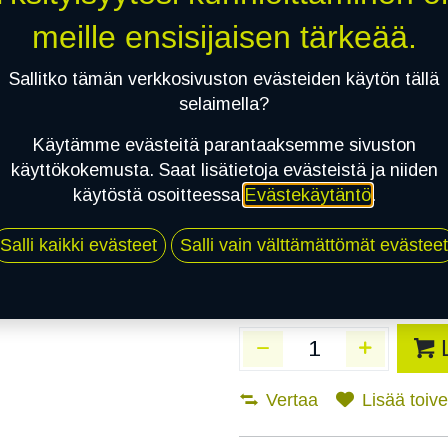
Toimitusaika:
3 arkip
meille ensisijaisen tärkeää.
Asennuspalvelu
Sallitko tämän verkkosivuston evästeiden käytön tällä
selaimella?
Käytämme evästeitä parantaaksemme sivuston
Mikäli valitset asennuksen, pä
käyttökokemusta. Saat lisätietoja evästeistä ja niiden
käytöstä osoitteessa
Evästekäytäntö
.
1
X 185/65R15 92T MICHELIN X-ICE
EI ASENNUSTA
Salli kaikki evästeet
Salli vain välttämättömät evästeet
Vertaa
Lisää toivel