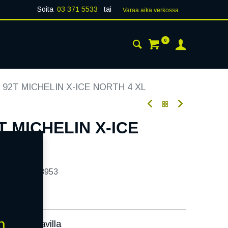
Soita
03 371 5533
tai
Varaa aika verk​​​​ossa
0
 24H
AJANKOHTAISTA
YHTEYSTIEDOT
 92T MICHELIN X-ICE NORTH 4 XL
T MICHELIN X-ICE
tekoodi:
233953
n
ssa):
Saatavilla