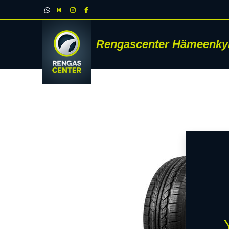
Rengascenter Hämeenky
RENK