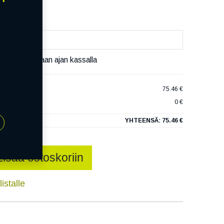
äset varaamaan ajan kassalla
W SL-6
75.46 €
0 €
YHTEENSÄ:
75.46 €
Lisää ostoskoriin
istalle