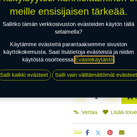
meille ensisijaisen tärkeää.
Asennuspalvelu
Sallitko tämän verkkosivuston evästeiden käytön tällä
selaimella?
Mikäli valitset asennuksen, pä
Käytämme evästeitä parantaaksemme sivuston
käyttökokemusta. Saat lisätietoja evästeistä ja niiden
1
X 155/80R13C 91T NANKANG SNO
käytöstä osoitteessa
Evästekäytäntö
.
EI ASENNUSTA
Salli kaikki evästeet
Salli vain välttämättömät evästeet
Vertaa
Lisää toivel
Jaa