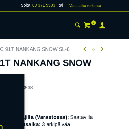
Soita
03 371 5533
tai
Varaa aika verk​​​​ossa
0
 24H
AJANKOHTAISTA
YHTEYSTIEDOT
3C 91T NANKANG SNOW SL-6
 91T NANKANG SNOW
tekoodi:
233538
Toimittajilla (Varastossa):
Saatavilla
Toimitusaika:
3 arkipäivää
n