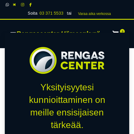
Soita
03 371 5533
tai
Varaa aika verk​​​​ossa
Rengascenter Hämeenkyrö
0
Yksityisyytesi
kunnioittaminen on
meille ensisijaisen
tärkeää.