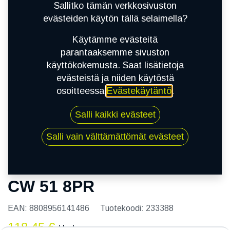
Sallitko tämän verkkosivuston
evästeiden käytön tällä selaimella?
Käytämme evästeitä
parantaaksemme sivuston
käyttökokemusta. Saat lisätietoja
evästeistä ja niiden käytöstä
osoitteessa
Evästekäytäntö
.
Kauppa
Salli kaikki evästeet
195/80R14C 106Q KUMHO CW 51 8PR
Salli vain välttämättömät evästeet
195/80R14C 106Q KUMHO
CW 51 8PR
EAN:
8808956141486
Tuotekoodi:
233388
118,45
€
/ kpl