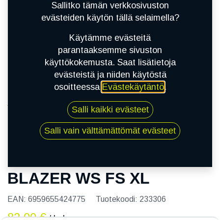
Sallitko tämän verkkosivuston
evästeiden käytön tällä selaimella?
Käytämme evästeitä
parantaaksemme sivuston
käyttökokemusta. Saat lisätietoja
evästeistä ja niiden käytöstä
osoitteessa
Evästekäytäntö
.
Kauppa
Salli kaikki evästeet
185/60R15 88T SAILUN ICE BLAZER WS FS XL
Salli vain välttämättömät evästeet
185/60R15 88T SAILUN ICE
BLAZER WS FS XL
EAN:
6959655424775
Tuotekoodi:
233306
82,00
€
/ kpl