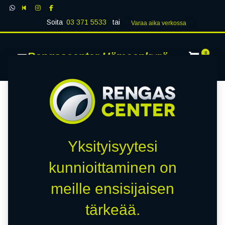
Soita
03 371 5533
tai
Varaa aika verk​​​​ossa
Rengascenter Hämeenkyrö
0
Yksityisyytesi
kunnioittaminen on
meille ensisijaisen
tärkeää.