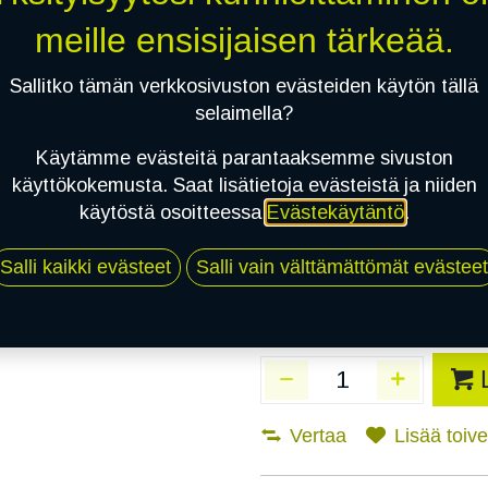
Toimitusaika:
3 arkip
meille ensisijaisen tärkeää.
Asennuspalvelu
Sallitko tämän verkkosivuston evästeiden käytön tällä
selaimella?
Käytämme evästeitä parantaaksemme sivuston
Mikäli valitset asennuksen, pä
käyttökokemusta. Saat lisätietoja evästeistä ja niiden
käytöstä osoitteessa
Evästekäytäntö
.
1
X 175/65R14 86T SAILUN ICE BLA
EI ASENNUSTA
Salli kaikki evästeet
Salli vain välttämättömät evästeet
Vertaa
Lisää toivel