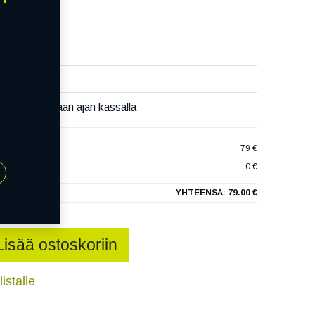
äivää
äset varaamaan ajan kassalla
ZER WS FS XL
79 €
0 €
YHTEENSÄ:
79.00 €
Lisää ostoskoriin
istalle