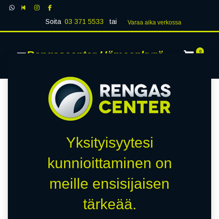
Soita
03 371 5533
tai
Varaa aika verk​​​​ossa
Rengascenter Hämeenkyrö
0
Yksityisyytesi
kunnioittaminen on
meille ensisijaisen
tärkeää.