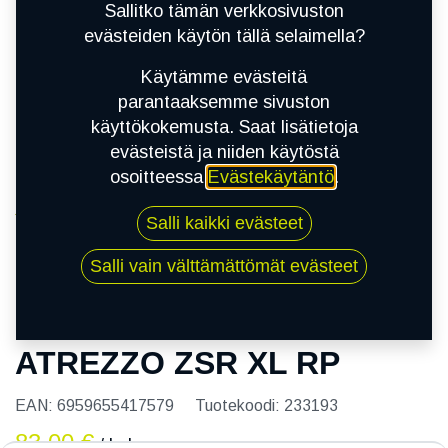
Sallitko tämän verkkosivuston
evästeiden käytön tällä selaimella?
Käytämme evästeitä
parantaaksemme sivuston
käyttökokemusta. Saat lisätietoja
evästeistä ja niiden käytöstä
osoitteessa
Evästekäytäntö
.
Kauppa
Salli kaikki evästeet
215/35R19 85Y SAILUN ATREZZO ZSR XL RP
Salli vain välttämättömät evästeet
215/35R19 85Y SAILUN
ATREZZO ZSR XL RP
EAN:
6959655417579
Tuotekoodi:
233193
83,00
€
/ kpl