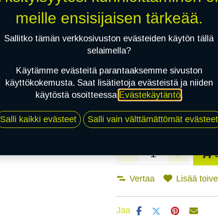
meille ensisijaisen tärkeää.
Asennuspalvelu
Sallitko tämän verkkosivuston evästeiden käytön tällä
selaimella?
Mikäli valitset asennuksen, pä
Käytämme evästeitä parantaaksemme sivuston
käyttökokemusta. Saat lisätietoja evästeistä ja niiden
1
X 165/80R13 83T NANKANG SNOW
käytöstä osoitteessa
Evästekäytäntö
.
EI ASENNUSTA
Salli kaikki evästeet
Salli vain välttämättömät evästeet
Vertaa
Lisää toivel
Jaa