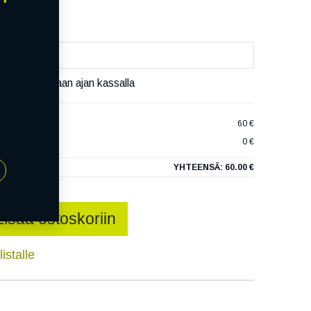
äset varaamaan ajan kassalla
 SW-7 XL
60 €
0 €
YHTEENSÄ:
60.00 €
Lisää ostoskoriin
istalle