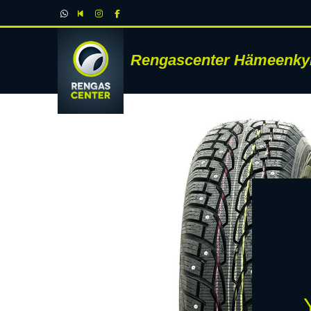
Rengascenter Hämeenky
RENK