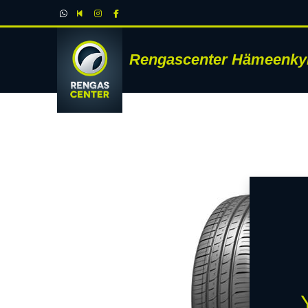
Rengascenter Hämeenky
RENK