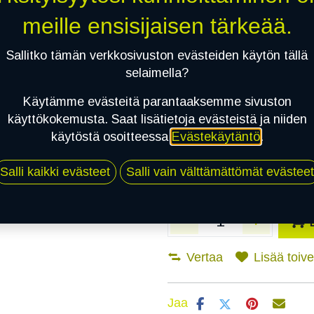
meille ensisijaisen tärkeää.
Asennuspalvelu
Sallitko tämän verkkosivuston evästeiden käytön tällä
selaimella?
Mikäli valitset asennuksen, pä
Käytämme evästeitä parantaaksemme sivuston
käyttökokemusta. Saat lisätietoja evästeistä ja niiden
1
X 155/80R13 79T SAILUN ATREZZ
käytöstä osoitteessa
Evästekäytäntö
.
EI ASENNUSTA
Salli kaikki evästeet
Salli vain välttämättömät evästeet
Vertaa
Lisää toivel
Jaa