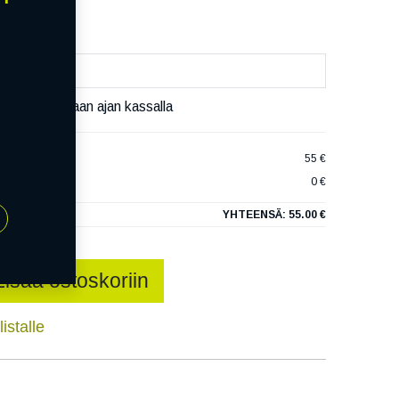
äset varaamaan ajan kassalla
O ECO
55 €
0 €
YHTEENSÄ:
55.00 €
Lisää ostoskoriin
istalle