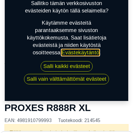
Sallitko tämän verkkosivuston
evästeiden käytön tällä selaimella?
Käytämme evästeitä
parantaaksemme sivuston
käyttökokemusta. Saat lisätietoja
evästeistä ja niiden käytöstä
osoitteessa
Evästekäytäntö
.
Kauppa
Salli kaikki evästeet
205/45R17 88W TOYO PROXES R888R XL
Salli vain välttämättömät evästeet
205/45R17 88W TOYO
PROXES R888R XL
EAN:
4981910799993
Tuotekoodi:
214545
Tällä tuotteella ei ole kelvollista yhdistelmää.