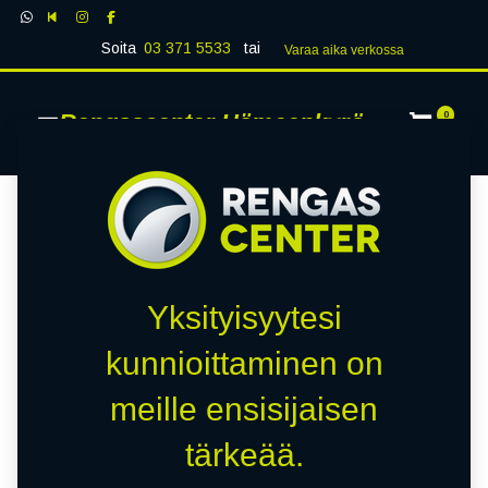
Soita
03 371 5533
tai
Varaa aika verk​​​​ossa
Rengascenter Hämeenkyrö
0
Yksityisyytesi
kunnioittaminen on
meille ensisijaisen
tärkeää.