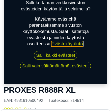
Sallitko tämän verkkosivuston
evästeiden käytön tällä selaimella?
Käytämme evästeitä
parantaaksemme sivuston
käyttökokemusta. Saat lisätietoja
evästeistä ja niiden käytöstä
osoitteessa
Evästekäytäntö
.
Kauppa
Salli kaikki evästeet
215/45R17 91W TOYO PROXES R888R XL
Salli vain välttämättömät evästeet
215/45R17 91W TOYO
PROXES R888R XL
EAN:
4981910506492
Tuotekoodi:
214514
200,00
€
/ kpl