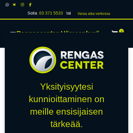
Soita
03 371 5533
tai
Varaa aika verk​​​​ossa
Rengascenter Hämeenkyrö
0
Yksityisyytesi
kunnioittaminen on
meille ensisijaisen
tärkeää.