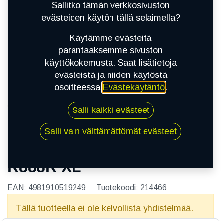
Sallitko tämän verkkosivuston
evästeiden käytön tällä selaimella?
Käytämme evästeitä
parantaaksemme sivuston
käyttökokemusta. Saat lisätietoja
evästeistä ja niiden käytöstä
osoitteessa
Evästekäytäntö
.
Kauppa
205/50R15 89W TOYO R888R XL
Salli kaikki evästeet
Salli vain välttämättömät evästeet
205/50R15 89W TOYO
R888R XL
EAN:
4981910519249
Tuotekoodi:
214466
Tällä tuotteella ei ole kelvollista yhdistelmää.