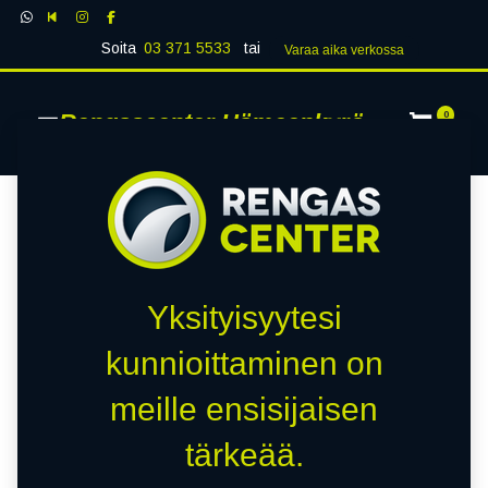
Soita
03 371 5533
tai
Varaa aika verk​​​​ossa
Rengascenter Hämeenkyrö
0
Yksityisyytesi
kunnioittaminen on
meille ensisijaisen
tärkeää.