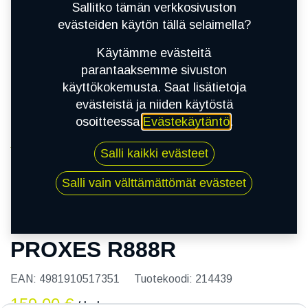
Sallitko tämän verkkosivuston
evästeiden käytön tällä selaimella?
Käytämme evästeitä
parantaaksemme sivuston
käyttökokemusta. Saat lisätietoja
evästeistä ja niiden käytöstä
osoitteessa
Evästekäytäntö
.
Kauppa
Salli kaikki evästeet
185/60R14 82V TOYO PROXES R888R
Salli vain välttämättömät evästeet
185/60R14 82V TOYO
PROXES R888R
EAN:
4981910517351
Tuotekoodi:
214439
159,00
€
/ kpl