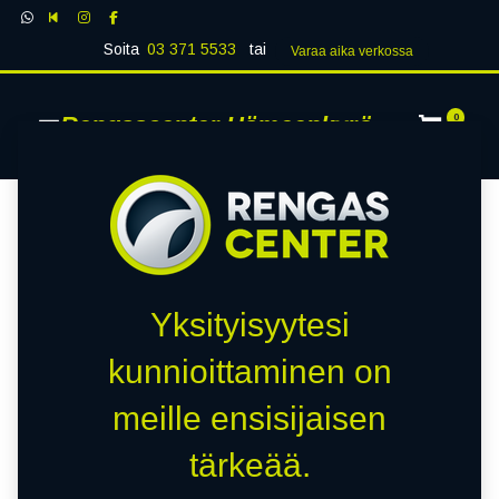
Soita
03 371 5533
tai
Varaa aika verk​​​​ossa
Rengascenter Hämeenkyrö
0
Yksityisyytesi
kunnioittaminen on
meille ensisijaisen
tärkeää.