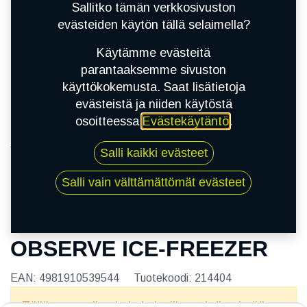
Sallitko tämän verkkosivuston
evästeiden käytön tällä selaimella?
Käytämme evästeitä
parantaaksemme sivuston
käyttökokemusta. Saat lisätietoja
evästeistä ja niiden käytöstä
osoitteessa
Evästekäytäntö
.
Kauppa
Salli kaikki evästeet
215/50R18 92T TOYO OBSERVE ICE-FREEZER
Salli vain välttämättömät evästeet
215/50R18 92T TOYO
OBSERVE ICE-FREEZER
EAN:
4981910539544
Tuotekoodi:
214404
Tällä tuotteella ei ole kelvollista yhdistelmää.