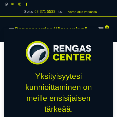
Soita
03 371 5533
tai
Varaa aika verk​​​​ossa
Rengascenter Hämeenkyrö
0
Yksityisyytesi
kunnioittaminen on
meille ensisijaisen
tärkeää.