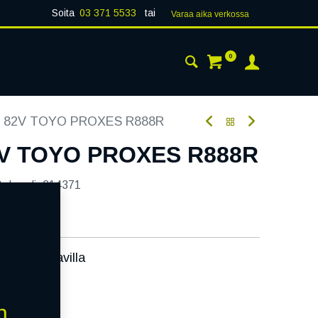
Soita
03 371 5533
tai
Varaa aika verk​​​​ossa
0
 24H
AJANKOHTAISTA
YHTEYSTIEDOT
5 82V TOYO PROXES R888R
2V TOYO PROXES R888R
tekoodi:
214371
ssa):
Saatavilla
äivää
n