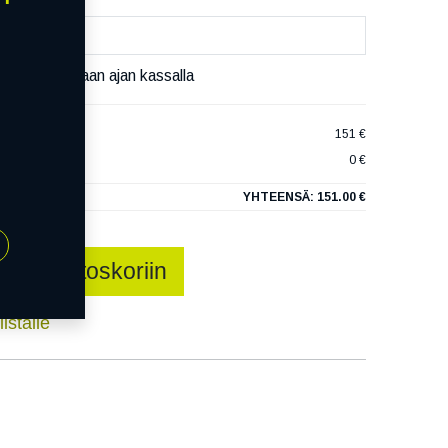
äset varaamaan ajan kassalla
R888R
151 €
0 €
YHTEENSÄ:
151.00 €
Lisää ostoskoriin
istalle