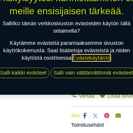
meille ensisijaisen tärkeää.
Mikäli valitset asennuksen, pä
Sallitko tämän verkkosivuston evästeiden käytön tällä
selaimella?
1
X 195/50R15 82V TOYO PROXES 
Käytämme evästeitä parantaaksemme sivuston
EI ASENNUSTA
käyttökokemusta. Saat lisätietoja evästeistä ja niiden
käytöstä osoitteessa
Evästekäytäntö
.
Salli kaikki evästeet
Salli vain välttämättömät evästeet
Vertaa
Lisää toivel
Jaa
Toimitusehdot