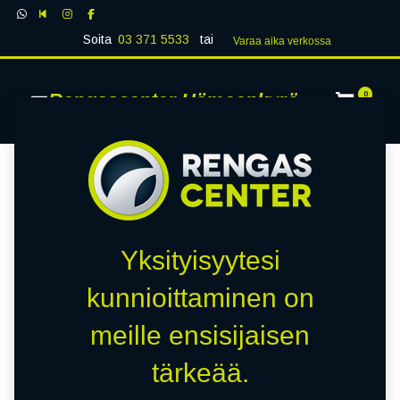
Soita
03 371 5533
tai
Varaa aika verk​​​​ossa
Rengascenter Hämeenkyrö
0
Yksityisyytesi
kunnioittaminen on
meille ensisijaisen
tärkeää.