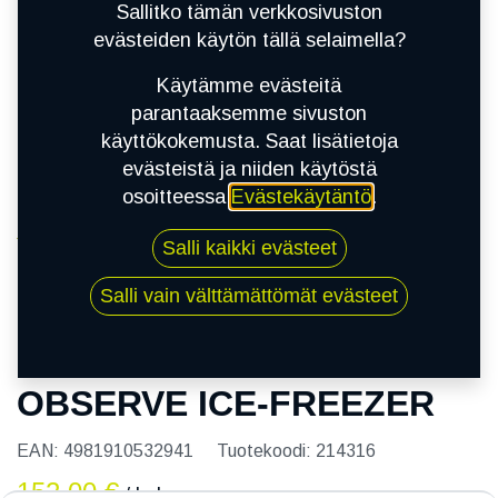
Sallitko tämän verkkosivuston
evästeiden käytön tällä selaimella?
Käytämme evästeitä
parantaaksemme sivuston
käyttökokemusta. Saat lisätietoja
evästeistä ja niiden käytöstä
osoitteessa
Evästekäytäntö
.
Kauppa
Salli kaikki evästeet
215/50R17 91T TOYO OBSERVE ICE-FREEZER
Salli vain välttämättömät evästeet
215/50R17 91T TOYO
OBSERVE ICE-FREEZER
EAN:
4981910532941
Tuotekoodi:
214316
152,00
€
/ kpl