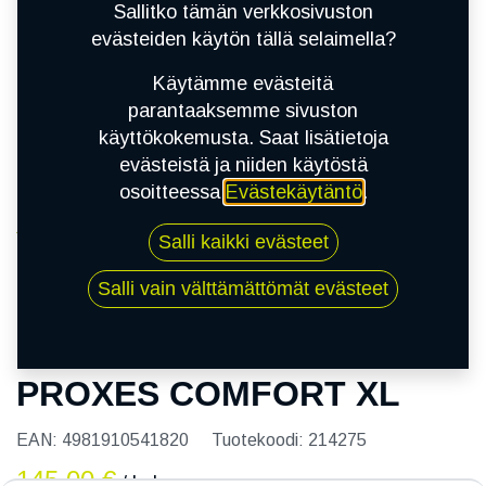
Sallitko tämän verkkosivuston
evästeiden käytön tällä selaimella?
Käytämme evästeitä
parantaaksemme sivuston
käyttökokemusta. Saat lisätietoja
evästeistä ja niiden käytöstä
osoitteessa
Evästekäytäntö
.
Kauppa
Salli kaikki evästeet
205/55R19 97V TOYO PROXES COMFORT XL
Salli vain välttämättömät evästeet
205/55R19 97V TOYO
PROXES COMFORT XL
EAN:
4981910541820
Tuotekoodi:
214275
145,00
€
/ kpl