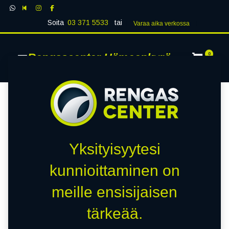
Soita
03 371 5533
tai
Varaa aika verk​​​​ossa
Rengascenter Hämeenkyrö
0
Yksityisyytesi
kunnioittaminen on
meille ensisijaisen
tärkeää.