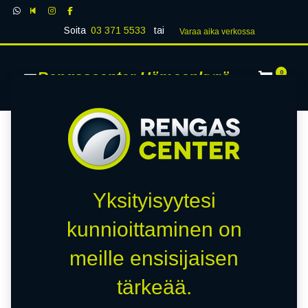
Soita
03 371 5533
tai
Varaa aika verk​​​​ossa
Rengascenter Hämeenkyrö
0
Yksityisyytesi
kunnioittaminen on
meille ensisijaisen
tärkeää.