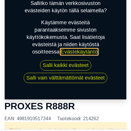
Sallitko tämän verkkosivuston
evästeiden käytön tällä selaimella?
Käytämme evästeitä
parantaaksemme sivuston
käyttökokemusta. Saat lisätietoja
evästeistä ja niiden käytöstä
osoitteessa
Evästekäytäntö
.
Kauppa
Salli kaikki evästeet
185/60R13 80V TOYO PROXES R888R
Salli vain välttämättömät evästeet
185/60R13 80V TOYO
PROXES R888R
EAN:
4981910517344
Tuotekoodi:
214262
Tällä tuotteella ei ole kelvollista yhdistelmää.