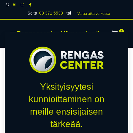
Soita
03 371 5533
tai
Varaa aika verk​​​​ossa
Rengascenter Hämeenkyrö
0
Yksityisyytesi
kunnioittaminen on
meille ensisijaisen
tärkeää.