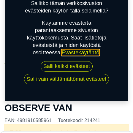
Sallitko tämän verkkosivuston
evästeiden käytön tällä selaimella?
Käytämme evästeitä
parantaaksemme sivuston
käyttökokemusta. Saat lisätietoja
evästeistä ja niiden käytöstä
osoitteessa
Evästekäytäntö
.
Kauppa
Salli kaikki evästeet
205/60R16C 100/98T TOYO OBSERVE VAN
Salli vain välttämättömät evästeet
205/60R16C 100/98T TOYO
OBSERVE VAN
EAN:
4981910585961
Tuotekoodi:
214241
Tällä tuotteella ei ole kelvollista yhdistelmää.