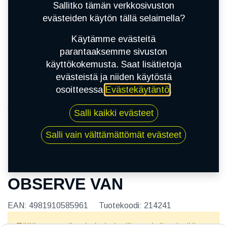
Sallitko tämän verkkosivuston
evästeiden käytön tällä selaimella?
Käytämme evästeitä
parantaaksemme sivuston
käyttökokemusta. Saat lisätietoja
evästeistä ja niiden käytöstä
osoitteessa
Evästekäytäntö
.
Kauppa
Salli kaikki evästeet
205/60R16C 100/98T TOYO OBSERVE VAN
Salli vain välttämättömät evästeet
205/60R16C 100/98T TOYO
OBSERVE VAN
EAN:
4981910585961
Tuotekoodi:
214241
Tällä tuotteella ei ole kelvollista yhdistelmää.