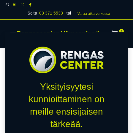
Soita
03 371 5533
tai
Varaa aika verk​​​​ossa
Rengascenter Hämeenkyrö
0
Yksityisyytesi
kunnioittaminen on
meille ensisijaisen
tärkeää.