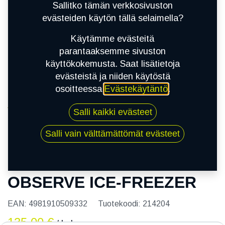
Sallitko tämän verkkosivuston
evästeiden käytön tällä selaimella?
Käytämme evästeitä
parantaaksemme sivuston
käyttökokemusta. Saat lisätietoja
evästeistä ja niiden käytöstä
osoitteessa
Evästekäytäntö
.
Kauppa
Salli kaikki evästeet
215/60R16 95T TOYO OBSERVE ICE-FREEZER
Salli vain välttämättömät evästeet
215/60R16 95T TOYO
OBSERVE ICE-FREEZER
EAN:
4981910509332
Tuotekoodi:
214204
135,00
€
/ kpl