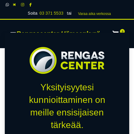
Soita
03 371 5533
tai
Varaa aika verk​​​​ossa
Rengascenter Hämeenkyrö
0
Yksityisyytesi
kunnioittaminen on
meille ensisijaisen
tärkeää.