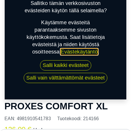
Sallitko tämän verkkosivuston
evästeiden käytön tällä selaimella?
Käytämme evästeitä
parantaaksemme sivuston
käyttökokemusta. Saat lisätietoja
evästeistä ja niiden käytöstä
osoitteessa
Evästekäytäntö
.
Kauppa
Salli kaikki evästeet
215/50R17 95V TOYO PROXES COMFORT XL
Salli vain välttämättömät evästeet
215/50R17 95V TOYO
PROXES COMFORT XL
EAN:
4981910541783
Tuotekoodi:
214166
126,00
€
/ kpl