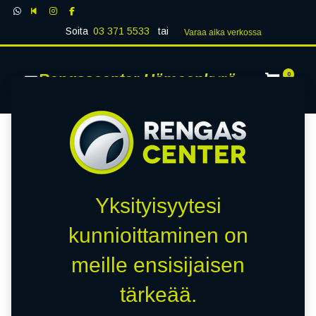
Soita
03 371 5533
tai
Varaa aika verk​​​​ossa
Rengascenter Hämeenkyrö
0
Yksityisyytesi
kunnioittaminen on
meille ensisijaisen
tärkeää.