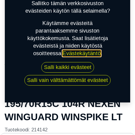
Sallitko tämän verkkosivuston
evästeiden käytön tällä selaimella?
Käytämme evästeitä
parantaaksemme sivuston
käyttökokemusta. Saat lisätietoja
evästeistä ja niiden käytöstä
osoitteessa
Evästekäytäntö
.
Kauppa
Salli kaikki evästeet
195/70R15C 104R NEXEN WINGUARD
WINSPIKE LT
Salli vain välttämättömät evästeet
195/70R15C 104R NEXEN
WINGUARD WINSPIKE LT
Tuotekoodi:
214142