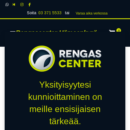
Soita
03 371 5533
tai
Varaa aika verk​​​​ossa
Rengascenter Hämeenkyrö
0
Yksityisyytesi
kunnioittaminen on
meille ensisijaisen
tärkeää.