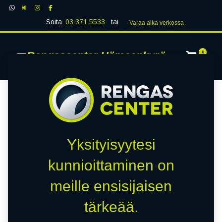
Soita
03 371 5533
tai
Varaa aika verk​​​​ossa
Rengascenter Hämeenkyrö
0
Yksityisyytesi
kunnioittaminen on
meille ensisijaisen
tärkeää.