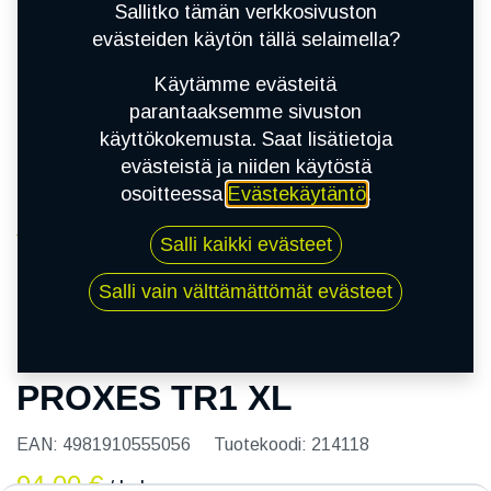
Sallitko tämän verkkosivuston
evästeiden käytön tällä selaimella?
Käytämme evästeitä
parantaaksemme sivuston
käyttökokemusta. Saat lisätietoja
evästeistä ja niiden käytöstä
osoitteessa
Evästekäytäntö
.
Kauppa
Salli kaikki evästeet
195/45R17 85W TOYO PROXES TR1 XL
Salli vain välttämättömät evästeet
195/45R17 85W TOYO
PROXES TR1 XL
EAN:
4981910555056
Tuotekoodi:
214118
94,00
€
/ kpl