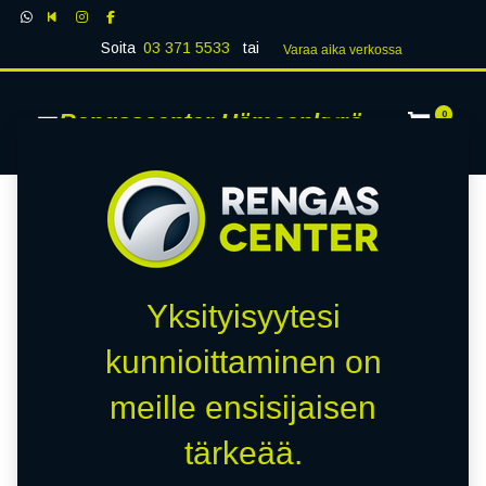
Soita
03 371 5533
tai
Varaa aika verk​​​​ossa
Rengascenter Hämeenkyrö
0
Yksityisyytesi
kunnioittaminen on
meille ensisijaisen
tärkeää.