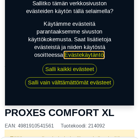
Sallitko tämän verkkosivuston
evästeiden käytön tällä selaimella?
Käytämme evästeitä
parantaaksemme sivuston
käyttökokemusta. Saat lisätietoja
evästeistä ja niiden käytöstä
osoitteessa
Evästekäytäntö
.
Kauppa
Salli kaikki evästeet
195/55R20 95H TOYO PROXES COMFORT XL
Salli vain välttämättömät evästeet
195/55R20 95H TOYO
PROXES COMFORT XL
EAN:
4981910541561
Tuotekoodi:
214092
Tällä tuotteella ei ole kelvollista yhdistelmää.