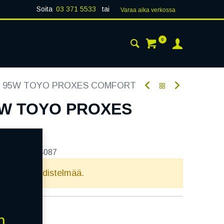
Soita
03 371 5533
tai
Varaa aika verk​​​​ossa
0
 24H
AJANKOHTAISTA
YHTEYSTIEDOT
16 95W TOYO PROXES COMFORT
5W TOYO PROXES
tekoodi:
214087
elvollista yhdistelmää.
n