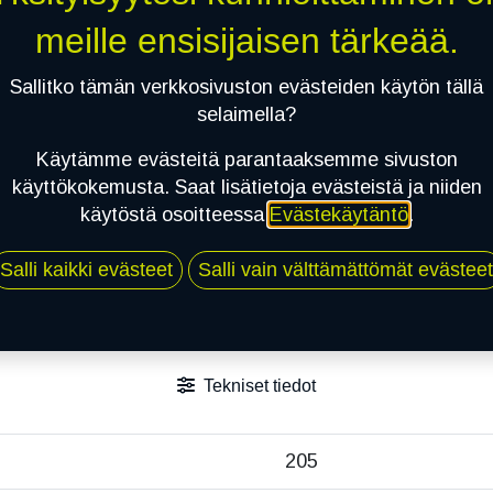
Toimitusehdot
meille ensisijaisen tärkeää.
Sallitko tämän verkkosivuston evästeiden käytön tällä
selaimella?
Käytämme evästeitä parantaaksemme sivuston
käyttökokemusta. Saat lisätietoja evästeistä ja niiden
käytöstä osoitteessa
Evästekäytäntö
.
Salli kaikki evästeet
Salli vain välttämättömät evästeet
Tekniset tiedot
205