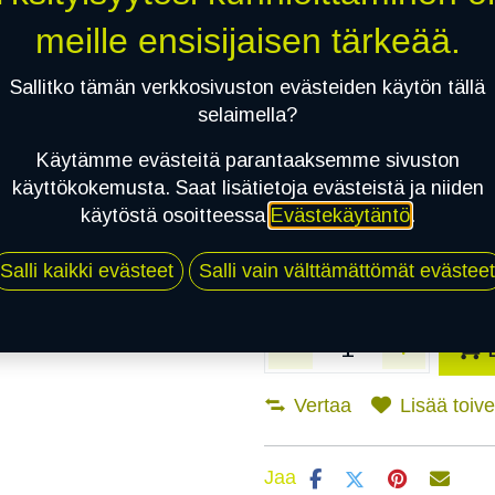
meille ensisijaisen tärkeää.
Asennuspalvelu
Sallitko tämän verkkosivuston evästeiden käytön tällä
selaimella?
Mikäli valitset asennuksen, pä
Käytämme evästeitä parantaaksemme sivuston
käyttökokemusta. Saat lisätietoja evästeistä ja niiden
1
X 195/60R16 89H TOYO PROXES
käytöstä osoitteessa
Evästekäytäntö
.
EI ASENNUSTA
Salli kaikki evästeet
Salli vain välttämättömät evästeet
Vertaa
Lisää toivel
Jaa