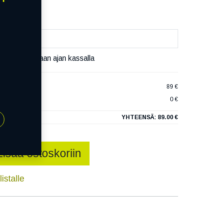
äset varaamaan ajan kassalla
 COMFORT
89 €
0 €
YHTEENSÄ:
89.00 €
Lisää ostoskoriin
istalle