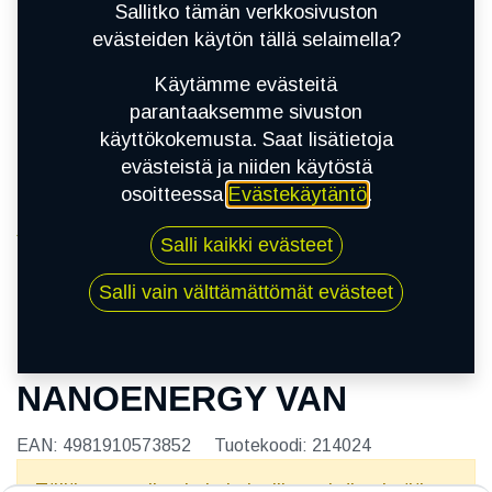
Sallitko tämän verkkosivuston
evästeiden käytön tällä selaimella?
Käytämme evästeitä
parantaaksemme sivuston
käyttökokemusta. Saat lisätietoja
evästeistä ja niiden käytöstä
osoitteessa
Evästekäytäntö
.
Kauppa
Salli kaikki evästeet
185R14C 102S TOYO NANOENERGY VAN
Salli vain välttämättömät evästeet
185R14C 102S TOYO
NANOENERGY VAN
EAN:
4981910573852
Tuotekoodi:
214024
Tällä tuotteella ei ole kelvollista yhdistelmää.