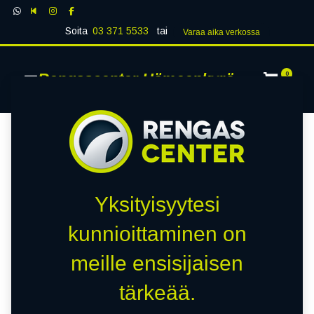
Soita
03 371 5533
tai
Varaa aika verk​​​​ossa
Rengascenter Hämeenkyrö
0
Yksityisyytesi
kunnioittaminen on
meille ensisijaisen
tärkeää.