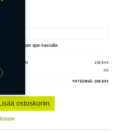
äivää
äset varaamaan ajan kassalla
NANOENERGY VAN
108.84 €
0 €
YHTEENSÄ:
108.84 €
Lisää ostoskoriin
istalle