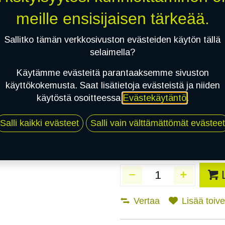
Toimitusaika:
3 arkip
meille ensisijaisen tärkeää.
Asennuspalvelu
Sallitko tämän verkkosivuston evästeiden käytön tällä
selaimella?
Käytämme evästeitä parantaaksemme sivuston
Mikäli valitset asennuksen, pä
käyttökokemusta. Saat lisätietoja evästeistä ja niiden
käytöstä osoitteessa
Evästekäytäntö
.
1
X 195/70R15C 104/102S TOYO 
EI ASENNUSTA
Salli kaikki evästeet
Salli vain välttämättömät evästeet
Vertaa
Lisää toivel