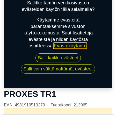
Sallitko tämän verkkosivuston
evästeiden käytön tällä selaimella?
Käytämme evästeitä
parantaaksemme sivuston
käyttökokemusta. Saat lisätietoja
evästeistä ja niiden käytöstä
osoitteessa
Evästekäytäntö
.
Kauppa
Salli kaikki evästeet
195/45R15 78V TOYO PROXES TR1
Salli vain välttämättömät evästeet
195/45R15 78V TOYO
PROXES TR1
EAN:
4981910519270
Tuotekoodi:
213965
Tällä tuotteella ei ole kelvollista yhdistelmää.