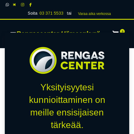
Soita
03 371 5533
tai
Varaa aika verk​​​​ossa
Rengascenter Hämeenkyrö
0
Yksityisyytesi
kunnioittaminen on
meille ensisijaisen
tärkeää.