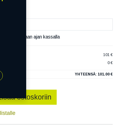
äset varaamaan ajan kassalla
 COMFORT
101 €
0 €
YHTEENSÄ:
101.00 €
Lisää ostoskoriin
istalle