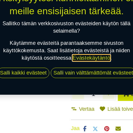
meille ensisijaisen tärkeää.
Asennuspalvelu
Sallitko tämän verkkosivuston evästeiden käytön tällä
selaimella?
Mikäli valitset asennuksen, pä
Käytämme evästeitä parantaaksemme sivuston
käyttökokemusta. Saat lisätietoja evästeistä ja niiden
1
X 185/55R15 82H TOYO PROXES
käytöstä osoitteessa
Evästekäytäntö
.
EI ASENNUSTA
Salli kaikki evästeet
Salli vain välttämättömät evästeet
Vertaa
Lisää toivel
Jaa