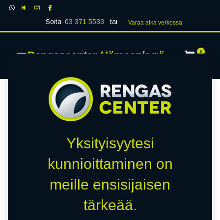
Soita
03 371 5533
tai
Varaa aika verk​​​​ossa
Rengascenter Hämeenkyrö
0
Yksityisyytesi
kunnioittaminen on
meille ensisijaisen
tärkeää.