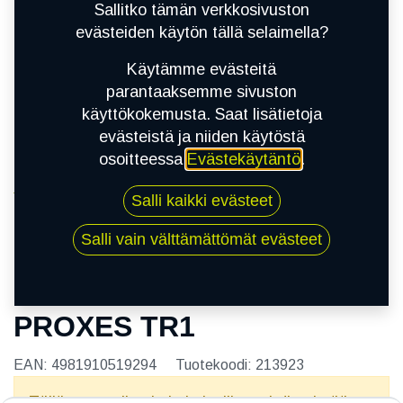
Sallitko tämän verkkosivuston
evästeiden käytön tällä selaimella?
Käytämme evästeitä
parantaaksemme sivuston
käyttökokemusta. Saat lisätietoja
evästeistä ja niiden käytöstä
osoitteessa
Evästekäytäntö
.
Kauppa
Salli kaikki evästeet
195/45R14 77V TOYO PROXES TR1
Salli vain välttämättömät evästeet
195/45R14 77V TOYO
PROXES TR1
EAN:
4981910519294
Tuotekoodi:
213923
Tällä tuotteella ei ole kelvollista yhdistelmää.