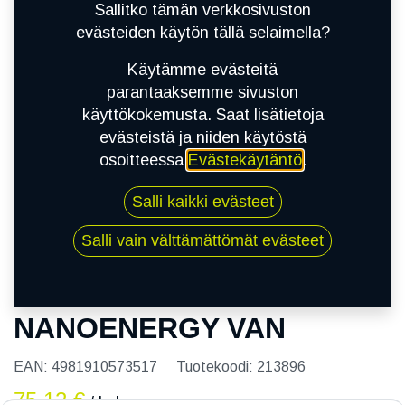
Sallitko tämän verkkosivuston
evästeiden käytön tällä selaimella?
Käytämme evästeitä
parantaaksemme sivuston
käyttökokemusta. Saat lisätietoja
evästeistä ja niiden käytöstä
osoitteessa
Evästekäytäntö
.
Kauppa
Salli kaikki evästeet
165/70R14C 89/87R TOYO NANOENERGY VAN
Salli vain välttämättömät evästeet
165/70R14C 89/87R TOYO
NANOENERGY VAN
EAN:
4981910573517
Tuotekoodi:
213896
75,12
€
/ kpl