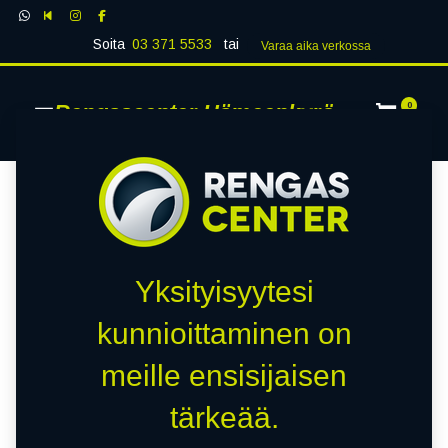
Soita
03 371 5533
tai
Varaa aika verk​​​​ossa
Rengascenter Hämeenkyrö
0
Yksityisyytesi
kunnioittaminen on
meille ensisijaisen
tärkeää.