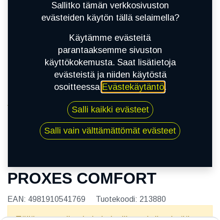
Sallitko tämän verkkosivuston
evästeiden käytön tällä selaimella?
Käytämme evästeitä
parantaaksemme sivuston
käyttökokemusta. Saat lisätietoja
evästeistä ja niiden käytöstä
osoitteessa
Evästekäytäntö
.
Kauppa
Salli kaikki evästeet
195/60R15 88V TOYO PROXES COMFORT
Salli vain välttämättömät evästeet
195/60R15 88V TOYO
PROXES COMFORT
EAN:
4981910541769
Tuotekoodi:
213880
Tällä tuotteella ei ole kelvollista yhdistelmää.