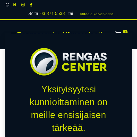
Soita
03 371 5533
tai
Varaa aika verk​​​​ossa
Rengascenter Hämeenkyrö
0
Yksityisyytesi
kunnioittaminen on
meille ensisijaisen
tärkeää.