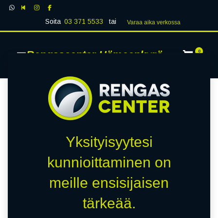
Soita
03 371 5533
tai
Varaa aika verk​​​​ossa
Rengascenter Hämeenkyrö
0
Yksityisyytesi
kunnioittaminen on
meille ensisijaisen
tärkeää.