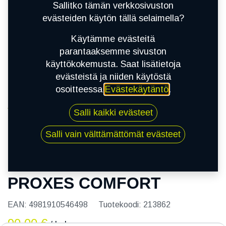
Sallitko tämän verkkosivuston
evästeiden käytön tällä selaimella?
Käytämme evästeitä
parantaaksemme sivuston
käyttökokemusta. Saat lisätietoja
evästeistä ja niiden käytöstä
osoitteessa
Evästekäytäntö
.
Kauppa
Salli kaikki evästeet
205/55R16 94V TOYO PROXES COMFORT
Salli vain välttämättömät evästeet
205/55R16 94V TOYO
PROXES COMFORT
EAN:
4981910546498
Tuotekoodi:
213862
90,00
€
/ kpl