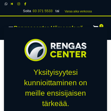
Soita
03 371 5533
tai
Varaa aika verk​​​​ossa
Rengascenter Hämeenkyrö
0
Yksityisyytesi
kunnioittaminen on
meille ensisijaisen
tärkeää.