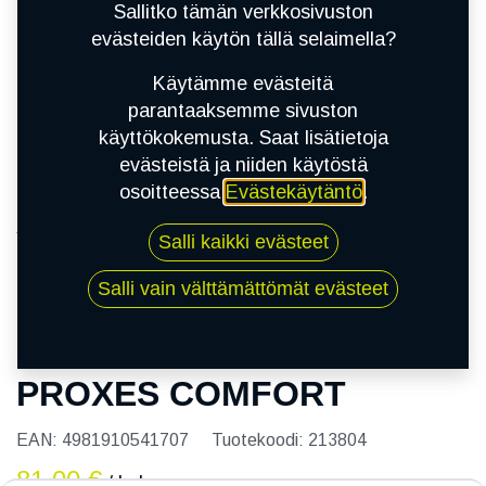
Sallitko tämän verkkosivuston
evästeiden käytön tällä selaimella?
Käytämme evästeitä
parantaaksemme sivuston
käyttökokemusta. Saat lisätietoja
evästeistä ja niiden käytöstä
osoitteessa
Evästekäytäntö
.
Kauppa
Salli kaikki evästeet
195/50R15 82H TOYO PROXES COMFORT
Salli vain välttämättömät evästeet
195/50R15 82H TOYO
PROXES COMFORT
EAN:
4981910541707
Tuotekoodi:
213804
81,00
€
/ kpl