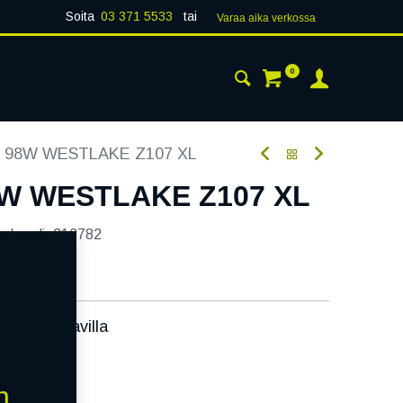
Soita
03 371 5533
tai
Varaa aika verk​​​​ossa
0
 24H
AJANKOHTAISTA
YHTEYSTIEDOT
7 98W WESTLAKE Z107 XL
8W WESTLAKE Z107 XL
tekoodi:
213782
ssa):
Saatavilla
äivää
n