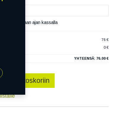
äset varaamaan ajan kassalla
 XL
76 €
0 €
YHTEENSÄ:
76.00 €
Lisää ostoskoriin
istalle