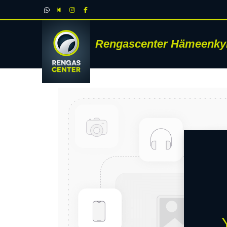
Rengascenter Hämeenky
RENK