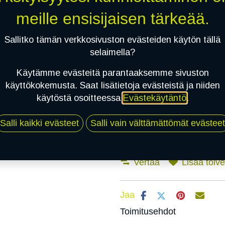
meille ensisijaisen tärkeää.
Mikäli valitset asennuksen, pä
Sallitko tämän verkkosivuston evästeiden käytön tällä
selaimella?
1
X 215/55R17 98W WESTLAKE Z107
Käytämme evästeitä parantaaksemme sivuston
EI ASENNUSTA
käyttökokemusta. Saat lisätietoja evästeistä ja niiden
käytöstä osoitteessa
Evästekäytäntö
.
Salli kaikki evästeet
Salli vain välttämättömät evästeet
Vertaa
Lisää toivel
Jaa
Toimitusehdot