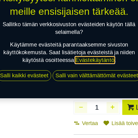
Toimitusaika:
3 arkip
meille ensisijaisen tärkeää.
Asennuspalvelu
Sallitko tämän verkkosivuston evästeiden käytön tällä
selaimella?
Käytämme evästeitä parantaaksemme sivuston
Mikäli valitset asennuksen, pä
käyttökokemusta. Saat lisätietoja evästeistä ja niiden
käytöstä osoitteessa
Evästekäytäntö
.
1
X 195/55R20 95H WESTLAKE ZUP
EI ASENNUSTA
Salli kaikki evästeet
Salli vain välttämättömät evästeet
Vertaa
Lisää toivel