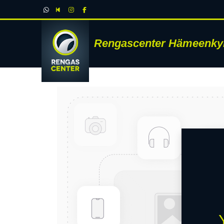
Rengascenter Hämeenky
RENK