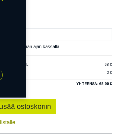
äivää
äset varaamaan ajan kassalla
ERECO Z-107 XL
68 €
0 €
YHTEENSÄ:
68.00 €
Lisää ostoskoriin
istalle