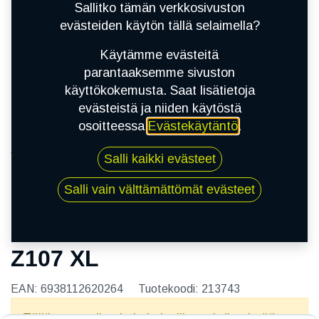
Sallitko tämän verkkosivuston
evästeiden käytön tällä selaimella?
Käytämme evästeitä
parantaaksemme sivuston
käyttökokemusta. Saat lisätietoja
evästeistä ja niiden käytöstä
osoitteessa
Evästekäytäntö
.
Kauppa
Salli kaikki evästeet
215/55R16 93V WESTLAKE Z107 XL
Salli vain välttämättömät evästeet
215/55R16 93V WESTLAKE
Z107 XL
EAN:
6938112620264
Tuotekoodi:
213743
Tällä tuotteella ei ole kelvollista yhdistelmää.