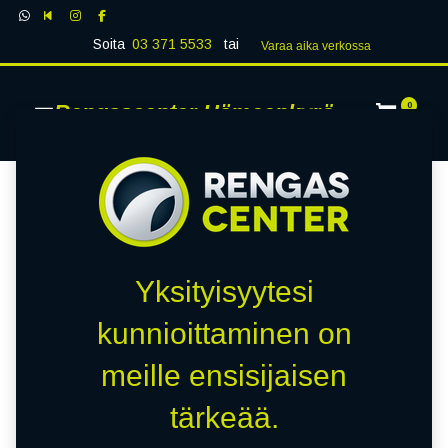
Soita
03 371 5533
tai
Varaa aika verk​​​​ossa
Rengascenter Hämeenkyrö
0
Yksityisyytesi
kunnioittaminen on
meille ensisijaisen
tärkeää.