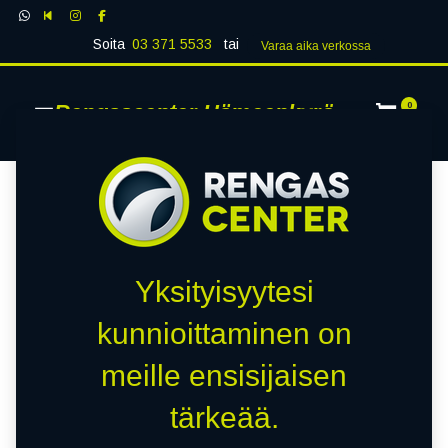
Soita
03 371 5533
tai
Varaa aika verk​​​​ossa
Rengascenter Hämeenkyrö
0
Yksityisyytesi
kunnioittaminen on
meille ensisijaisen
tärkeää.