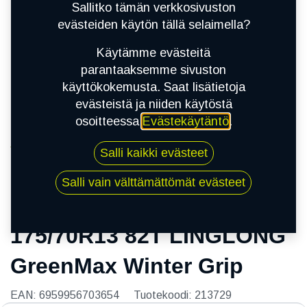
Sallitko tämän verkkosivuston
evästeiden käytön tällä selaimella?
Käytämme evästeitä
parantaaksemme sivuston
käyttökokemusta. Saat lisätietoja
evästeistä ja niiden käytöstä
osoitteessa
Evästekäytäntö
.
Kauppa
Salli kaikki evästeet
175/70R13 82T LINGLONG GreenMax Winter
Grip
Salli vain välttämättömät evästeet
175/70R13 82T LINGLONG
GreenMax Winter Grip
EAN:
6959956703654
Tuotekoodi:
213729