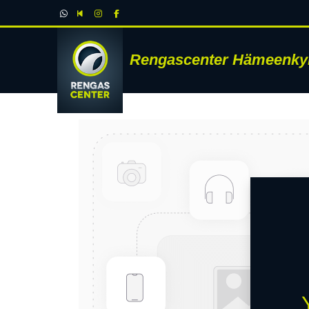
Rengascenter Hämeenky
RENK