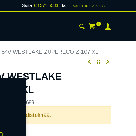
Soita
03 371 5533
tai
Varaa aika verk​​​​ossa
0
 24H
AJANKOHTAISTA
YHTEYSTIEDOT
6 84V WESTLAKE ZUPERECO Z-107 XL
4V WESTLAKE
107 XL
tekoodi:
213689
elvollista yhdistelmää.
n