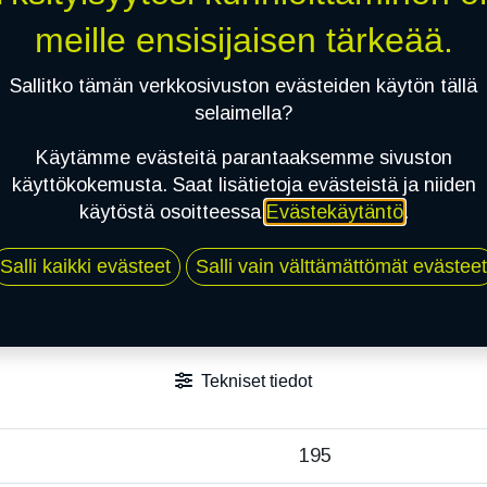
Jaa
meille ensisijaisen tärkeää.
Toimitusehdot
Sallitko tämän verkkosivuston evästeiden käytön tällä
selaimella?
Käytämme evästeitä parantaaksemme sivuston
käyttökokemusta. Saat lisätietoja evästeistä ja niiden
käytöstä osoitteessa
Evästekäytäntö
.
Salli kaikki evästeet
Salli vain välttämättömät evästeet
Tekniset tiedot
195