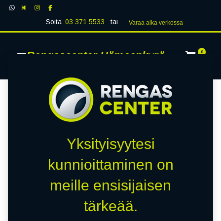
Soita
03 371 5533
tai
Varaa aika verk​​​​ossa
Rengascenter Hämeenkyrö
0
Yksityisyytesi
kunnioittaminen on
meille ensisijaisen
tärkeää.