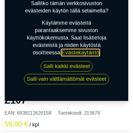
Sallitko tämän verkkosivuston
evästeiden käytön tällä selaimella?
Käytämme evästeitä
parantaaksemme sivuston
käyttökokemusta. Saat lisätietoja
evästeistä ja niiden käytöstä
osoitteessa
Evästekäytäntö
.
Kauppa
185/60R15 84H WESTLAKE Z107
Salli kaikki evästeet
Salli vain välttämättömät evästeet
185/60R15 84H WESTLAKE
Z107
EAN:
6938112620158
Tuotekoodi:
213679
59,00
€
/ kpl