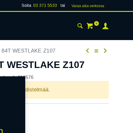
Soita
03 371 5533
tai
Varaa aika verk​​​​ossa
0
 24H
AJANKOHTAISTA
YHTEYSTIEDOT
4 84T WESTLAKE Z107
4T WESTLAKE Z107
tekoodi:
213676
elvollista yhdistelmää.
n