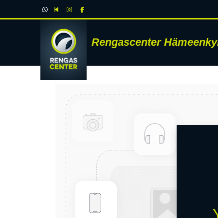
Rengascenter Hämeenky
RENK