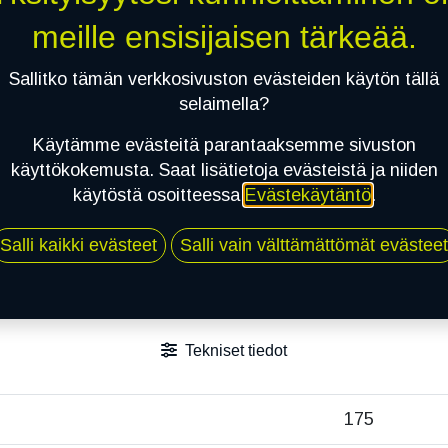
meille ensisijaisen tärkeää.
Sallitko tämän verkkosivuston evästeiden käytön tällä
selaimella?
Käytämme evästeitä parantaaksemme sivuston
käyttökokemusta. Saat lisätietoja evästeistä ja niiden
käytöstä osoitteessa
Evästekäytäntö
.
Salli kaikki evästeet
Salli vain välttämättömät evästeet
Tekniset tiedot
175