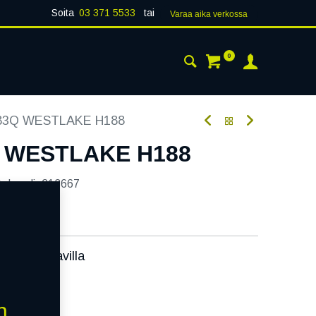
Soita
03 371 5533
tai
Varaa aika verk​​​​ossa
0
 24H
AJANKOHTAISTA
YHTEYSTIEDOT
83Q WESTLAKE H188
Q WESTLAKE H188
tekoodi:
213667
ssa):
Saatavilla
äivää
n