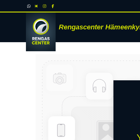
Rengascenter Hämeenky
RENK