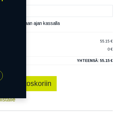
äset varaamaan ajan kassalla
55.15 €
0 €
YHTEENSÄ:
55.15 €
Lisää ostoskoriin
istalle