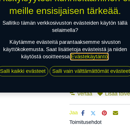
meille ensisijaisen tärkeää.
Mikäli valitset asennuksen, pä
Sallitko tämän verkkosivuston evästeiden käytön tällä
selaimella?
1
X 155R12C 83Q WESTLAKE H188
Käytämme evästeitä parantaaksemme sivuston
EI ASENNUSTA
käyttökokemusta. Saat lisätietoja evästeistä ja niiden
käytöstä osoitteessa
Evästekäytäntö
.
Salli kaikki evästeet
Salli vain välttämättömät evästeet
Vertaa
Lisää toivel
Jaa
Toimitusehdot