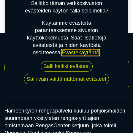
Sallitko tämän verkkosivuston
evästeiden käytön tällä selaimella?
Käytämme evästeitä
parantaaksemme sivuston
käyttökokemusta. Saat lisätietoja
evästeistä ja niiden käytöstä
osoitteessa
Evästekäytäntö
.
Salli kaikki evästeet
Salli vain välttämättömät evästeet
Hämeenkyrön rengaspalvelu Oy
Hämeenkyrön rengaspalvelu kuuluu pohjoismaiden
suurimpaan yksityisten rengas-yrittäjien
omistamaan RengasCenter-ketjuun, joka toimii
Norjassa, Ruotsissa sekä Suomessa.