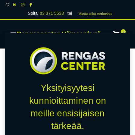
Soita
03 371 5533
tai
Varaa aika verk​​​​ossa
Rengascenter Hämeenkyrö
0
Yksityisyytesi
kunnioittaminen on
meille ensisijaisen
tärkeää.