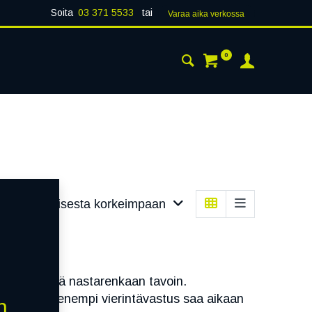
Soita
03 371 5533
tai
Varaa aika verk​​​​ossa
0
 24H
AJANKOHTAISTA
YHTEYSTIEDOT
inta - alhaisesta korkeimpaan
luta ajotietä nastarenkaan tavoin.
engasta pienempi vierintävastus saa aikaan
n