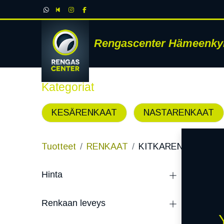
Rengascenter Hämeenky
RENK
Kategoriat
KESÄRENKAAT
NASTARENKAAT
Tuotteet
RENKAAT
KITKARENKAAT
- 59
Ki
Hinta
Kitkare
Renkaan leveys
Kitkare