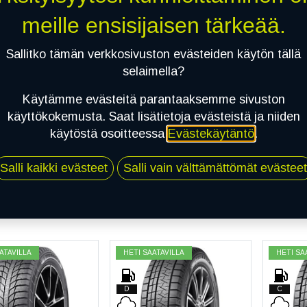
llisen ja polttoainetta säästävän ajon!
meille ensisijaisen tärkeää.
AUTO
RENKAAT
Sallitko tämän verkkosivuston evästeiden käytön tällä
selaimella?
Käytämme evästeitä parantaaksemme sivuston
käyttökokemusta. Saat lisätietoja evästeistä ja niiden
käytöstä osoitteessa
Evästekäytäntö
.
Salli kaikki evästeet
Salli vain välttämättömät evästeet
Hae
ATAVILLA
HETI SAATAVILLA
HETI SA
D
C