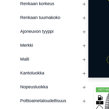
taloude
Renkaan korkeus
Renkaan tuumakoko
Ajoneuvon tyyppi
Merkki
Malli
Kantoluokka
Nopeusluokka
HETI SA
Polttoainetaloudellisuus
D